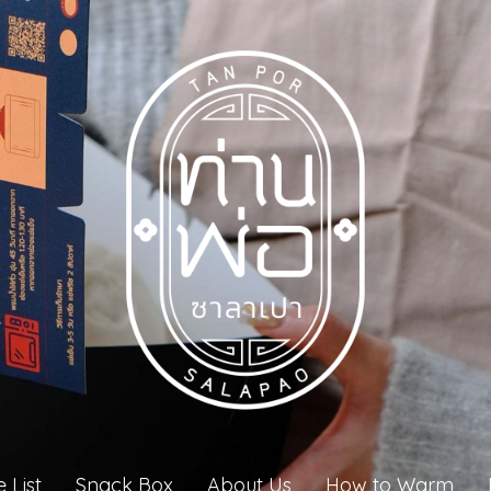
e List
Snack Box
About Us
How to Warm