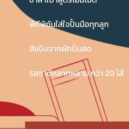
พิถีพิถันใส่ใจปั้นมือทุกลูก
สีแป้งจากผักปั่นสด
รสชาติหลากหลาย กว่า 20 ไส้