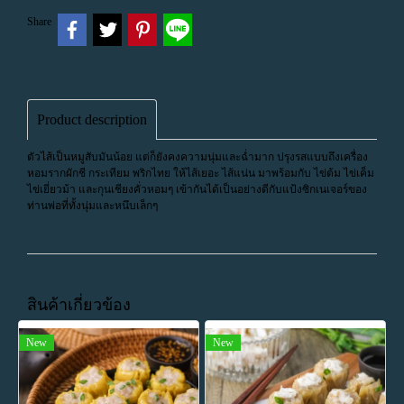
Share
Product description
ตัวไส้เป็นหมูสับมันน้อย แต่ก็ยังคงความนุ่มและฉ่ำมาก ปรุงรสแบบถึงเครื่อง
หอมรากผักชี กระเทียม พริกไทย ให้ไส้เยอะ ไส้แน่น มาพร้อมกับ ไข่ต้ม ไข่เค็ม
ไข่เยี่ยวม้า และกุนเชียงคั่วหอมๆ เข้ากันได้เป็นอย่างดีกับแป้งซิกเนเจอร์ของ
ท่านพ่อที่ทั้งนุ่มและหนึบเล็กๆ
สินค้าเกี่ยวข้อง
New
New