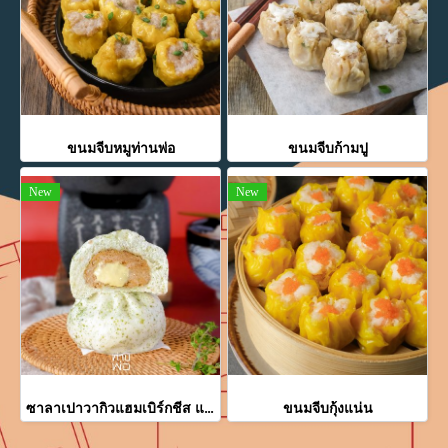
ขนมจีบหมูท่านพ่อ
ขนมจีบก้ามปู
New
New
ซาลาเปาวากิวแฮมเบิร์กชีส แป้งสาหร่ายญี่ปุ่น
ขนมจีบกุ้งแน่น