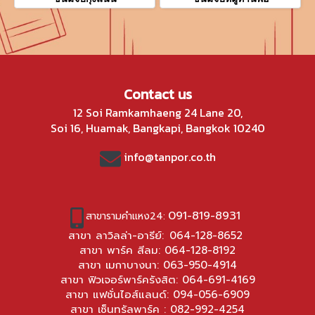
Contact us
12 Soi Ramkamhaeng 24 Lane 20,
Soi 16, Huamak, Bangkapi, Bangkok 10240
info@tanpor.co.th
091-819-8931
สาขารามคำแหง24:
สาขา ลาวิลล่า-อารีย์:
064-128-8652
สาขา พาร์ค สีลม:
064-128-8192
สาขา เมกาบางนา:
063-950-4914
สาขา ฟิวเจอร์พาร์ครังสิต:
064-691-4169
สาขา แฟชั่นไอส์แลนด์:
094-056-6909
สาขา เซ็นทรัลพาร์ค :
082-992-4254