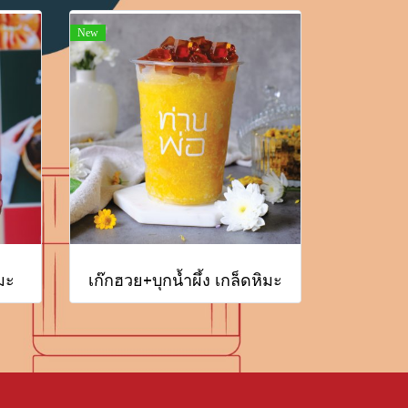
New
มะ
เก๊กฮวย+บุกน้ำผึ้ง เกล็ดหิมะ