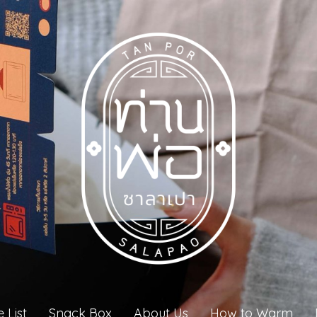
e List
Snack Box
About Us
How to Warm