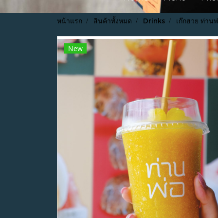
หน้าแรก
สินค้าทั้งหมด
Drinks
เก๊กฮวย ท่านพ
New