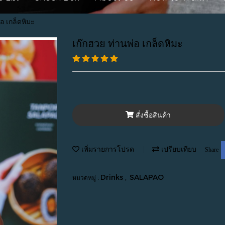
่อ เกล็ดหิมะ
เก๊กฮวย ท่านพ่อ เกล็ดหิมะ
สั่งซื้อสินค้า
เพิ่มรายการโปรด
เปรียบเทียบ
Share
Drinks
SALAPAO
หมวดหมู่ :
,