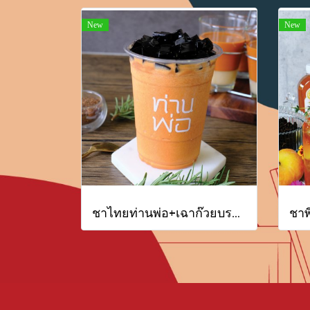
New
New
ชาไทยท่านพ่อ+เฉาก๊วยบราวชูการ์ เกล็ดหิมะ