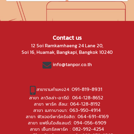
Contact us
12 Soi Ramkamhaeng 24 Lane 20,
Soi 16, Huamak, Bangkapi, Bangkok 10240
info@tanpor.co.th
091-819-8931
สาขารามคำแหง24:
สาขา ลาวิลล่า-อารีย์:
064-128-8652
สาขา พาร์ค สีลม:
064-128-8192
สาขา เมกาบางนา:
063-950-4914
สาขา ฟิวเจอร์พาร์ครังสิต:
064-691-4169
สาขา แฟชั่นไอส์แลนด์:
094-056-6909
สาขา เซ็นทรัลพาร์ค :
082-992-4254